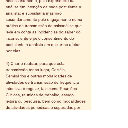
necessariamente, pela experiência da
análise em intenção de cada postulante a
analista, e subsidiaria mas não
secundariamente pelo engajamento numa
prática de transmissão da psicanálise que
leve em conta as incidências do saber do
inconsciente e pelo consentimento do
postulante a analista em deixar-se afetar
por elas.
4) Criar e realizar, para que esta
transmissão tenha lugar, Cartéis,
Seminários e outras modalidades de
atividades de transmissão de frequência
intensiva e regular, tais como Reuniões
Clínicas, reuniões de trabalho, estudo,
leitura ou pesquisa, bem como modalidades
de atividades periódicas e separadas por
intervalos maiores de tempo, tais como
Encontros,
Jornadas ou Colóquios, em que
os frutos do trabalho já obtidos ao longo de