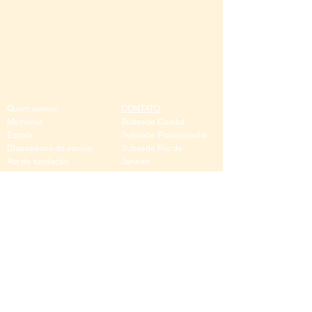
Quem somos
CONTATO
Membros
Subsede Cuiabá
Escola
Subsede Florianópolis
Dispositivos de escola
Subsede Rio de
Ata de fundação
Janeiro
Subsede Varginha
Subsede Manaus
CONTATO
Núcleo Lavras
Núcleo Cacoal
Núcleo São Paulo
Núcleo Rondonópolis